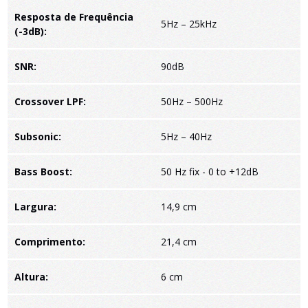
Resposta de Frequência
5Hz – 25kHz
(-3dB):
SNR:
90dB
Crossover LPF:
50Hz – 500Hz
Subsonic:
5Hz – 40Hz
Bass Boost:
50 Hz fix - 0 to +12dB
Largura:
14,9 cm
Comprimento:
21,4 cm
Altura:
6 cm