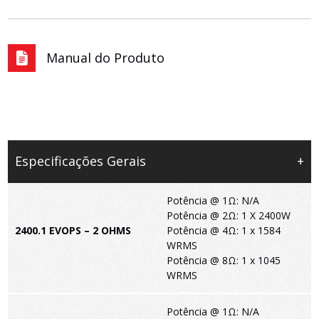
Manual do Produto
Especificações Gerais
+
Potência @ 1Ω: N/A
Potência @ 2Ω: 1 X 2400W
2400.1 EVOPS – 2 OHMS
Potência @ 4Ω: 1 x 1584
WRMS
Potência @ 8Ω: 1 x 1045
WRMS
Potência @ 1Ω: N/A