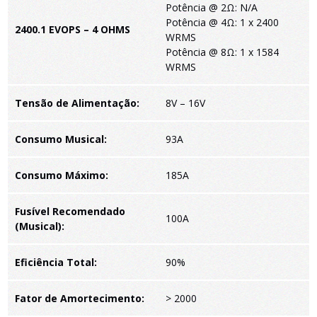
Potência @ 2Ω: N/A
Potência @ 4Ω: 1 x 2400
2400.1 EVOPS – 4 OHMS
WRMS
Potência @ 8Ω: 1 x 1584
WRMS
Tensão de Alimentação:
8V – 16V
Consumo Musical:
93A
Consumo Máximo:
185A
Fusível Recomendado
100A
(Musical):
Eficiência Total:
90%
Fator de Amortecimento:
> 2000