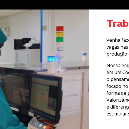
Trab
Venha faze
vagas nas 
produção 
Nossa emp
em um Cód
o pensame
focado no
forma de 
Valorizamo
e diferenç
estimular 