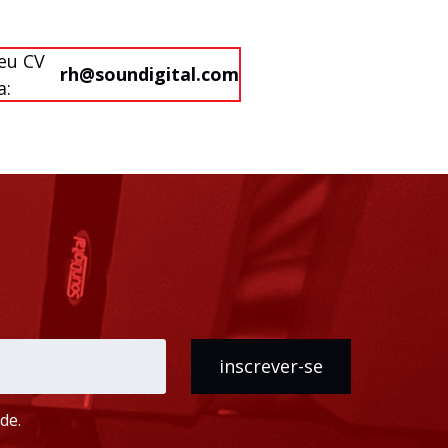
seu CV
rh@soundigital.com
a:
inscrever-se
de.