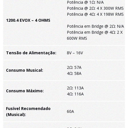
Potência @ 1Ω: N/A
Potência @ 2Ω: 4 X 300W RMS
Potência @ 4Ω: 4 X 198W RMS
1200.4 EVOX – 4 OHMS
Potência em Bridge @ 2Ω: N/A
Potência em Bridge @ 4Ω: 2 X
600W RMS
Tensão de Alimentação:
8V – 16V
2Ω: 57A
Consumo Musical:
4Ω: 58A
2Ω: 113A
Consumo Máximo:
4Ω: 116A
Fusível Recomendado
60A
(Musical):