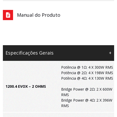
Manual do Produto
Especificações Gerais
+
Potência @ 1Ω: 4 X 300W RMS
Potência @ 2Ω: 4 X 198W RMS
Potência @ 4Ω: 4 X 130W RMS
1200.4 EVOX – 2 OHMS
Bridge Power @ 2Ω: 2 X 600W
RMS
Bridge Power @ 4Ω: 2 X 396W
RMS