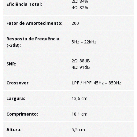
2Ω: 84%
Eficiência Total:
4Ω: 82%
Fator de Amortecimento:
200
Resposta de Frequência
5Hz – 22kHz
(-3dB):
2Ω: 88dB
SNR:
4Ω: 91dB
Crossover
LPF / HPF: 45Hz – 850Hz
Largura:
13,6 cm
Comprimento:
18,1 cm
Altura:
5,5 cm